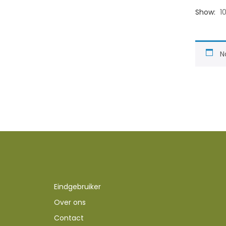
Show:
1
N
Eindgebruiker
Over ons
Contact