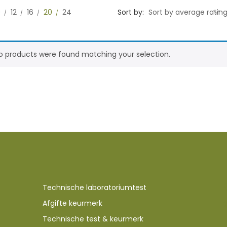
0
12
16
20
24
Sort by:
Sort by average ratin
o products were found matching your selection.
Technische laboratoriumtest
Afgifte keurmerk
Technische test & keurmerk