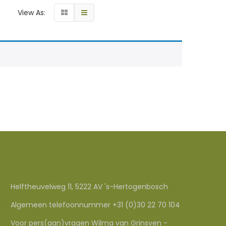
g
View As:
Helftheuvelweg 11, 5222 AV 's-Hertogenbosch
Algemeen telefoonnummer +31 (0)30 22 70 104
Voor pers(aan)vragen Wilma van Grinsven -