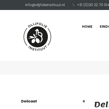
info@olijfolieinstituut.nl
+31 (0)30 22 70 10
HOME
EIND
Del
Delicaat
4