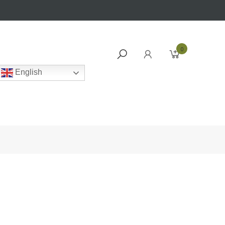
0
English