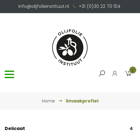
info@olijfolieinstituut.nl
+31 (0)30 22 70 104
0
Home
Smaakprofiel
Delicaat
4