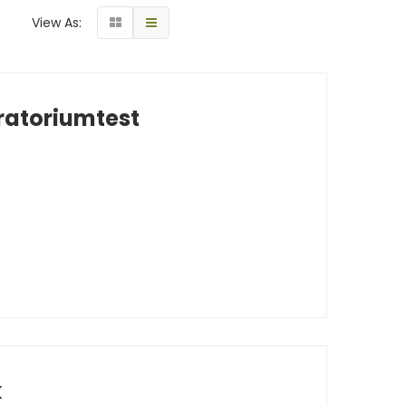
g
View As:
ratoriumtest
k