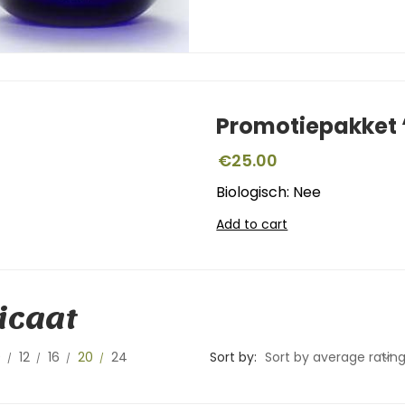
Promotiepakket ‘
€
25.00
Biologisch: Nee
Add to cart
icaat
0
12
16
20
24
Sort by:
Sort by average ratin