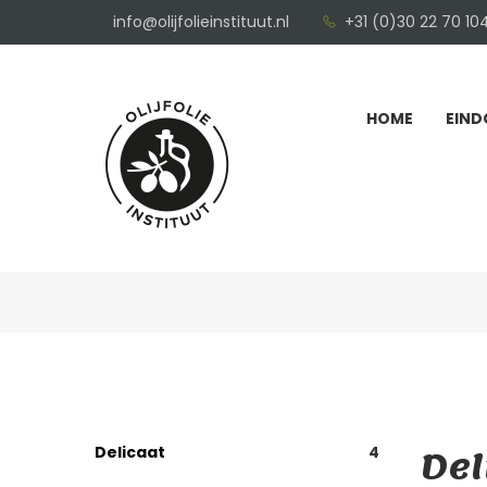
info@olijfolieinstituut.nl
+31 (0)30 22 70 10
HOME
EIND
Del
Delicaat
4