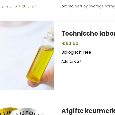
0
12
16
20
24
Sort by:
Sort by average ratin
Technische labo
€
93.50
Biologisch: Nee
Add to cart
Afgifte keurmer