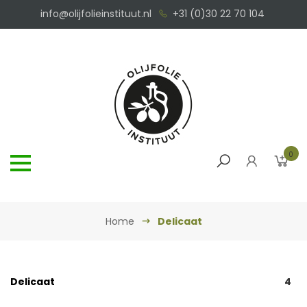
info@olijfolieinstituut.nl
+31 (0)30 22 70 104
0
Home
Delicaat
Delicaat
4