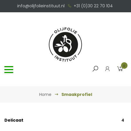
info@olijfolieinstituut.nl
+31 (0)30 22 70 104
0
Home
Smaakprofiel
Delicaat
4