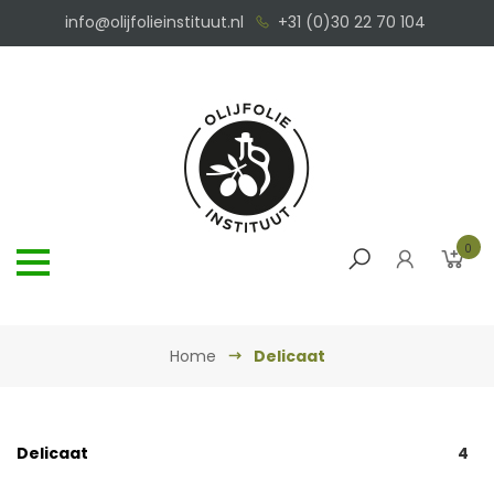
info@olijfolieinstituut.nl
+31 (0)30 22 70 104
0
Home
Delicaat
Delicaat
4