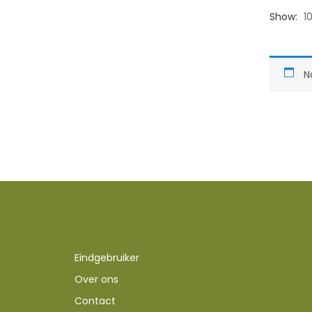
Show:
1
N
Eindgebruiker
Over ons
Contact