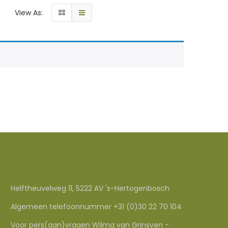
View As:
Helftheuvelweg 11, 5222 AV 's-Hertogenbosch
Algemeen telefoonnummer +31 (0)30 22 70 104
Voor pers(aan)vragen Wilma van Grinsven -