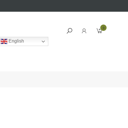
0
English