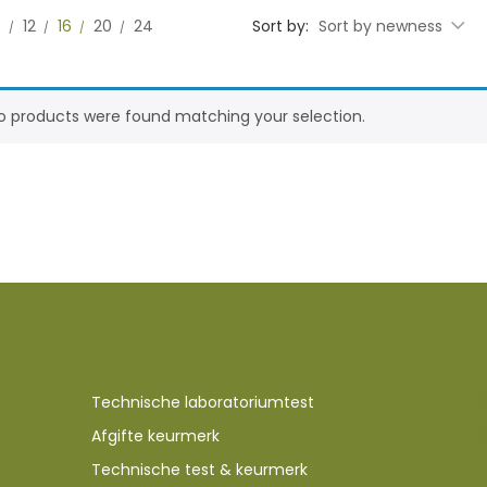
0
12
16
20
24
Sort by:
Sort by newness
o products were found matching your selection.
Technische laboratoriumtest
Afgifte keurmerk
Technische test & keurmerk