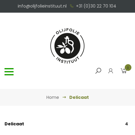
info@olijfolieinstituut.nl
+31 (0)30 22 70 104
0
Home
Delicaat
Delicaat
4