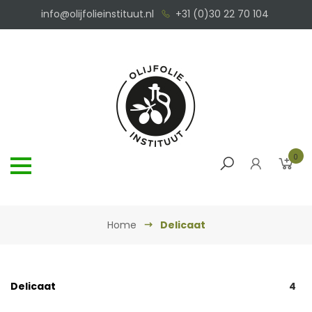
info@olijfolieinstituut.nl
+31 (0)30 22 70 104
0
Home
Delicaat
Delicaat
4