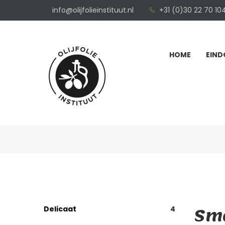
info@olijfolieinstituut.nl
+31 (0)30 22 70 10
HOME
EIND
Sma
Delicaat
4