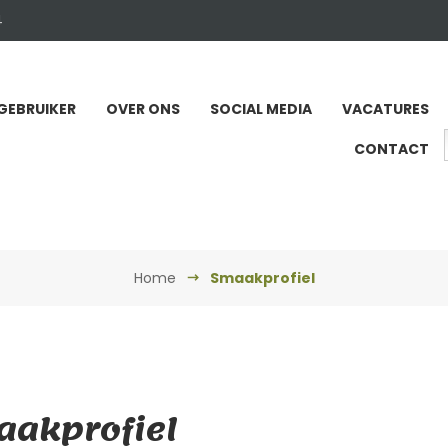
4
GEBRUIKER
OVER ONS
SOCIAL MEDIA
VACATURES
CONTACT
Home
Smaakprofiel
akprofiel