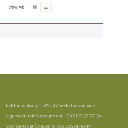
View As:
Helftheuvelweg 11, 5222 AV 's-Hertogenbosch
Algemeen telefoonnummer +31 (0)30 22 70 104
Voor pers(aan)vragen Wilma van Grinsven -