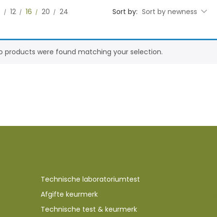
0
12
16
20
24
Sort by:
Sort by newness
o products were found matching your selection.
Technische laboratoriumtest
Afgifte keurmerk
Technische test & keurmerk