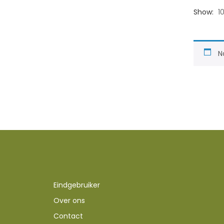
Show:
1
N
Eindgebruiker
Over ons
Contact