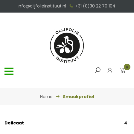
info@olijfolieinstituut.nl
+31 (0)30 22 70 104
0
Home
Smaakprofiel
Delicaat
4