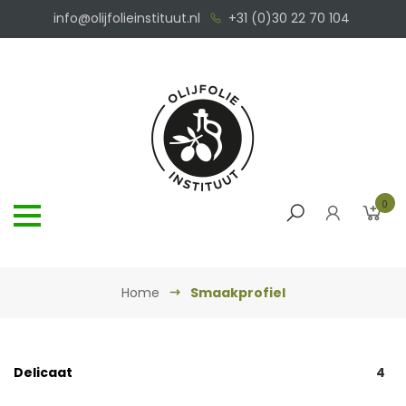
info@olijfolieinstituut.nl
+31 (0)30 22 70 104
0
Home
Smaakprofiel
Delicaat
4