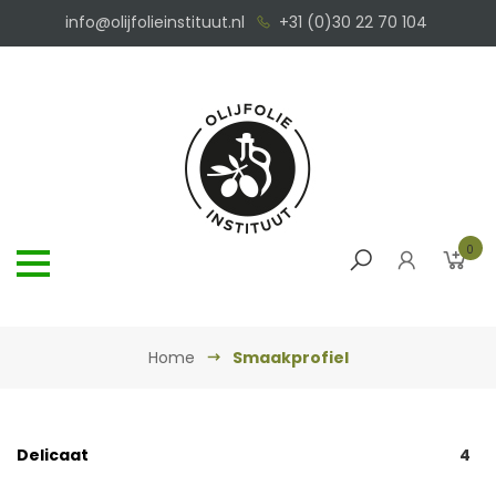
info@olijfolieinstituut.nl
+31 (0)30 22 70 104
0
Home
Smaakprofiel
Delicaat
4