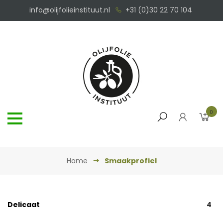
info@olijfolieinstituut.nl
+31 (0)30 22 70 104
0
Home
Smaakprofiel
Delicaat
4