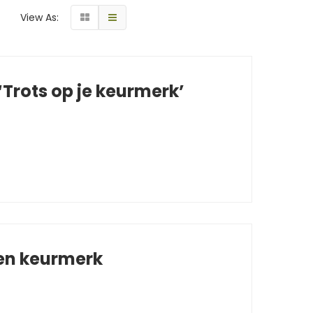
View As:
Trots op je keurmerk’
 en keurmerk