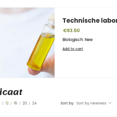
Technische labo
€
93.50
Biologisch: Nee
Add to cart
icaat
0
12
16
20
24
Sort by:
Sort by newness