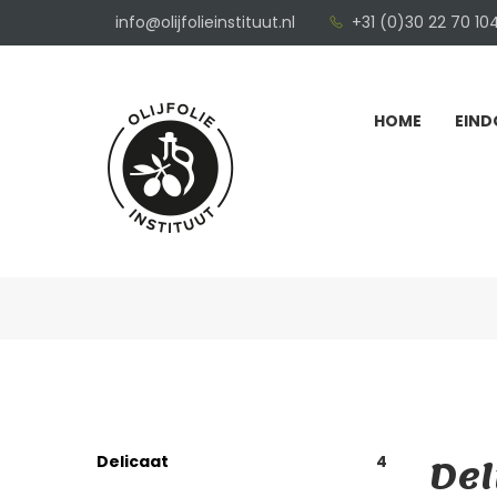
info@olijfolieinstituut.nl
+31 (0)30 22 70 10
HOME
EIND
Del
Delicaat
4