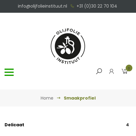
info@olijfolieinstituut.nl
+31 (0)30 22 70 104
0
Home
Smaakprofiel
Delicaat
4