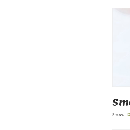
Sma
Show:
1