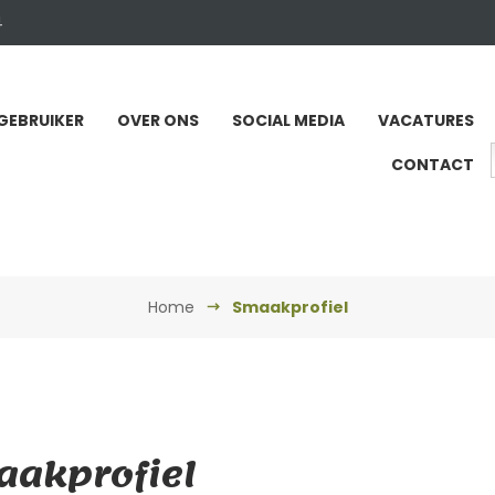
4
GEBRUIKER
OVER ONS
SOCIAL MEDIA
VACATURES
CONTACT
Home
Smaakprofiel
akprofiel