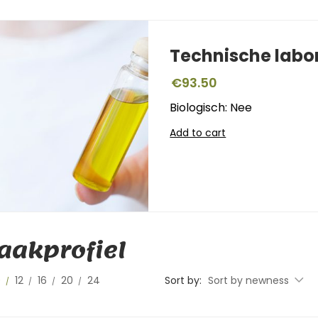
Technische labo
€
93.50
Biologisch: Nee
Add to cart
akprofiel
0
12
16
20
24
Sort by:
Sort by newness