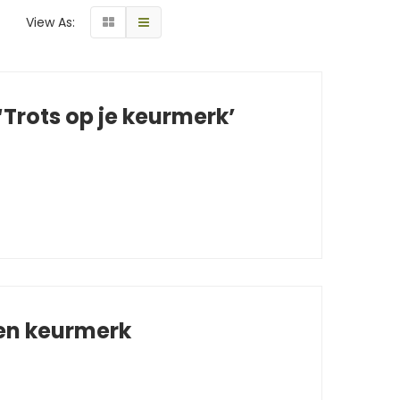
View As:
Trots op je keurmerk’
 en keurmerk