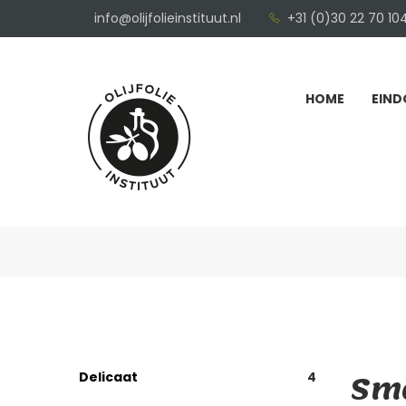
info@olijfolieinstituut.nl
+31 (0)30 22 70 10
HOME
EIND
Sma
Delicaat
4