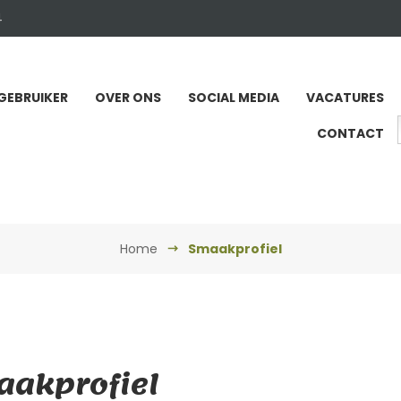
4
GEBRUIKER
OVER ONS
SOCIAL MEDIA
VACATURES
CONTACT
Home
Smaakprofiel
akprofiel