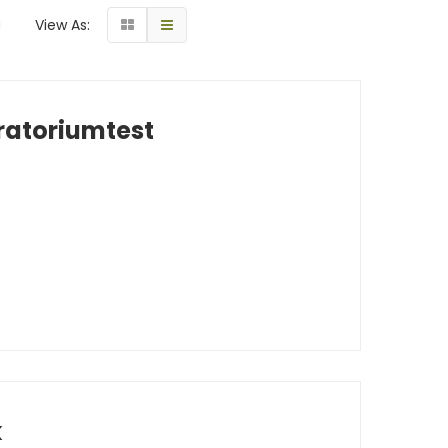
g
View As:
ratoriumtest
k