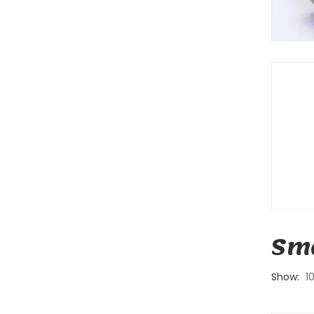
Sma
Show:
1