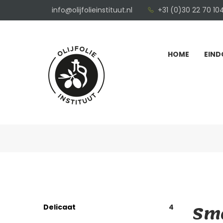
info@olijfolieinstituut.nl
+31 (0)30 22 70 10
HOME
EIND
Sma
Delicaat
4