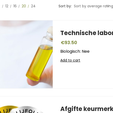
0
12
16
20
24
Sort by:
Sort by average ratin
Technische labo
€
93.50
Biologisch: Nee
Add to cart
Afgifte keurmer