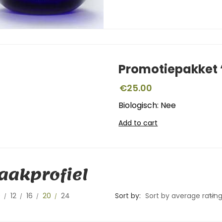
Promotiepakket ‘
€
25.00
Biologisch: Nee
Add to cart
akprofiel
0
12
16
20
24
Sort by:
Sort by average ratin