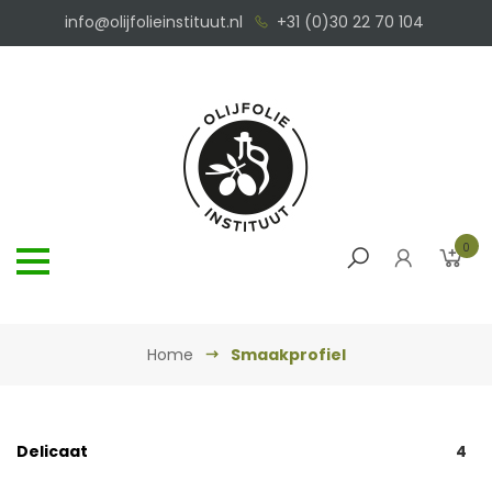
info@olijfolieinstituut.nl
+31 (0)30 22 70 104
0
Home
Smaakprofiel
Delicaat
4