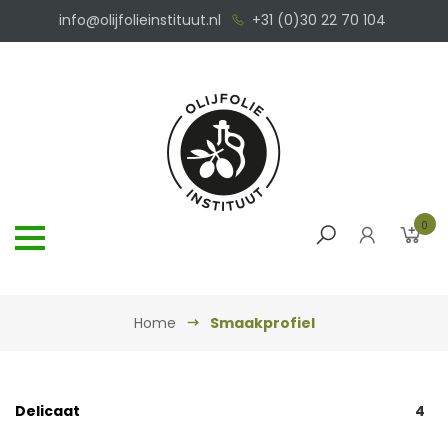
info@olijfolieinstituut.nl
+31 (0)30 22 70 104
0
Home
Smaakprofiel
Delicaat
4