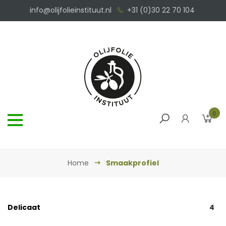
info@olijfolieinstituut.nl
+31 (0)30 22 70 104
0
Home
Smaakprofiel
Delicaat
4