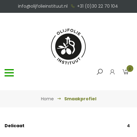
info@olijfolieinstituut.nl
+31 (0)30 22 70 104
0
Home
Smaakprofiel
Delicaat
4