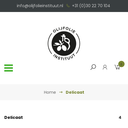
info@olijfolieinstituut.nl
+31 (0)30 22 70 104
0
Home
Delicaat
Delicaat
4