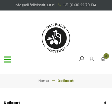
info@olijfolieinstituut.nl
+31 (0)30 22 70 104
0
Home
Delicaat
Delicaat
4