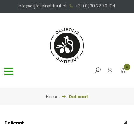
info@olijfolieinstituut.nl
+31 (0)30 22 70 104
0
Home
Delicaat
Delicaat
4