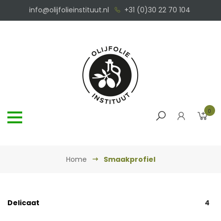
info@olijfolieinstituut.nl
+31 (0)30 22 70 104
0
Home
Smaakprofiel
Delicaat
4