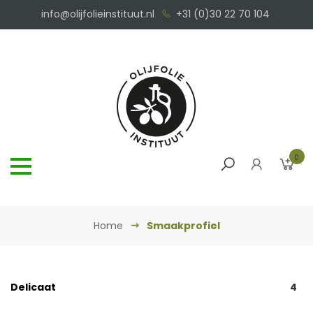
info@olijfolieinstituut.nl
+31 (0)30 22 70 104
0
Home
Smaakprofiel
Delicaat
4