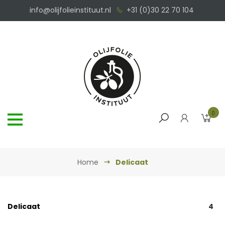
info@olijfolieinstituut.nl
+31 (0)30 22 70 104
0
Home
Delicaat
Delicaat
4