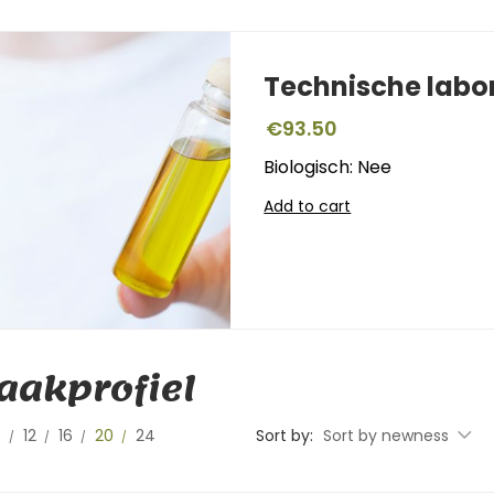
Technische labo
€
93.50
Biologisch: Nee
Add to cart
akprofiel
0
12
16
20
24
Sort by:
Sort by newness