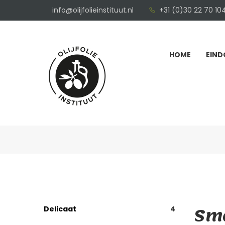
info@olijfolieinstituut.nl
+31 (0)30 22 70 10
HOME
EIND
Sma
Delicaat
4