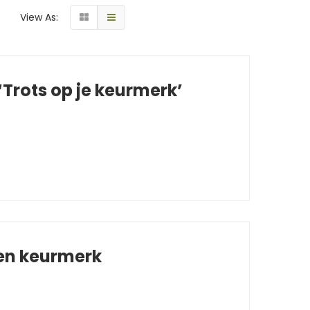
View As:
Trots op je keurmerk’
 en keurmerk