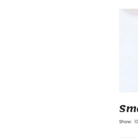
Sma
Show:
1