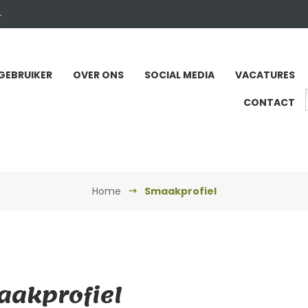
4
GEBRUIKER
OVER ONS
SOCIAL MEDIA
VACATURES
CONTACT
Home
Smaakprofiel
akprofiel