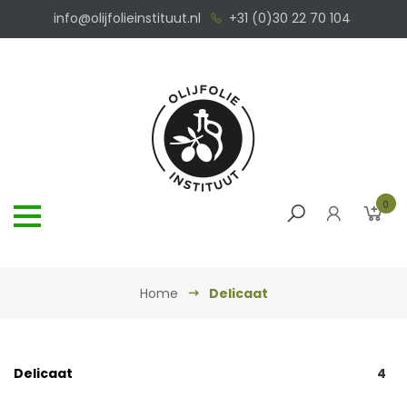
info@olijfolieinstituut.nl
+31 (0)30 22 70 104
0
Home
Delicaat
Delicaat
4