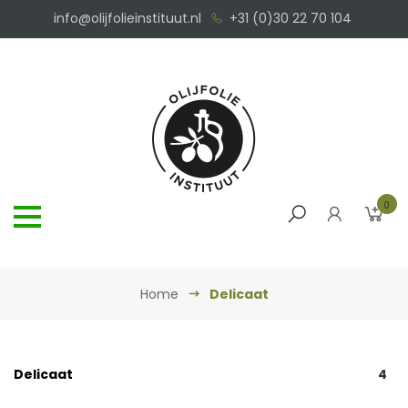
info@olijfolieinstituut.nl
+31 (0)30 22 70 104
0
Home
Delicaat
Delicaat
4