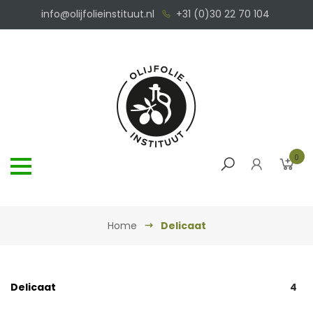
info@olijfolieinstituut.nl
+31 (0)30 22 70 104
0
Home
Delicaat
Delicaat
4