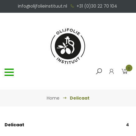
info@olijfolieinstituut.nl
+31 (0)30 22 70 104
0
Home
Delicaat
Delicaat
4