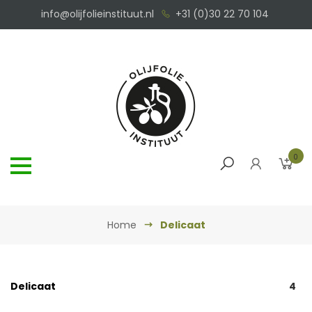
info@olijfolieinstituut.nl
+31 (0)30 22 70 104
0
Home
Delicaat
Delicaat
4