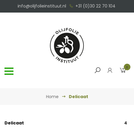
info@olijfolieinstituut.nl
+31 (0)30 22 70 104
0
Home
Delicaat
Delicaat
4