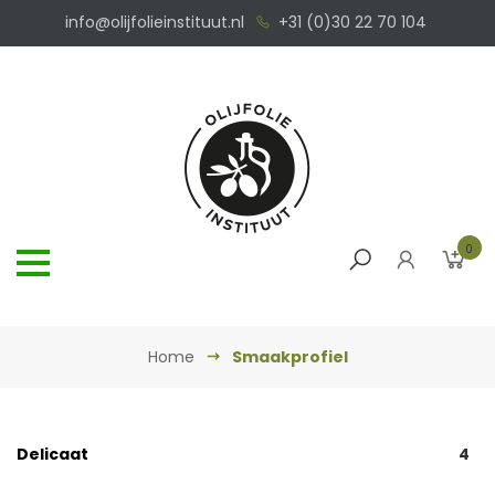
info@olijfolieinstituut.nl
+31 (0)30 22 70 104
0
Home
Smaakprofiel
Delicaat
4