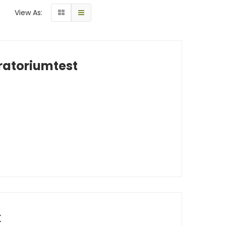
View As:
ratoriumtest
k