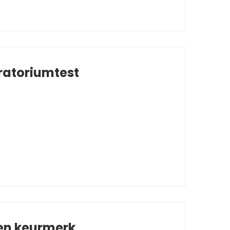
ratoriumtest
 en keurmerk