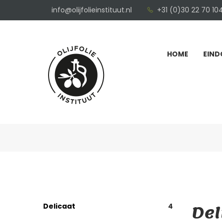
info@olijfolieinstituut.nl
+31 (0)30 22 70 10
HOME
EIND
Del
Delicaat
4