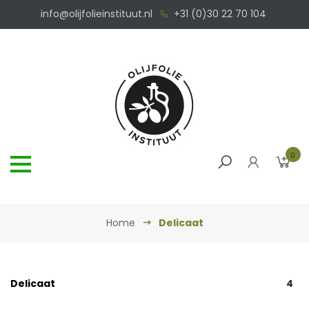
info@olijfolieinstituut.nl
+31 (0)30 22 70 104
0
Home
Delicaat
Delicaat
4