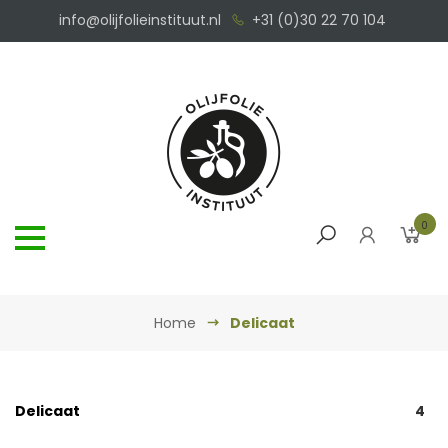
info@olijfolieinstituut.nl
+31 (0)30 22 70 104
0
Home
Delicaat
Delicaat
4