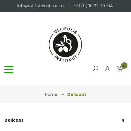
info@olijfolieinstituut.nl
+31 (0)30 22 70 104
0
Home
Delicaat
Delicaat
4