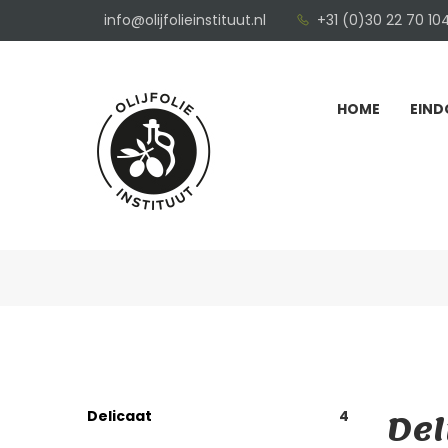
info@olijfolieinstituut.nl
+31 (0)30 22 70 10
HOME
EIND
Del
Delicaat
4