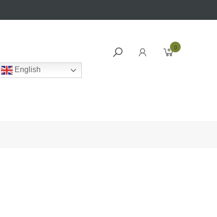
0
English