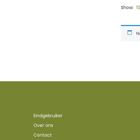
Show:
1
N
Eindgebruiker
Over ons
Contact