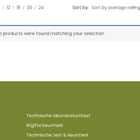
0
12
16
20
24
Sort by:
Sort by average ratin
o products were found matching your selection.
Technische laboratoriumtest
Afgifte keurmerk
Technische test & keurmerk