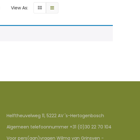
g
View As:
Helftheuvelweg 11, 5222 AV 's-Hertogenbosch
Algemeen telefoonnummer +31 (0)30 22 70 104
Voor pers(aan)vragen Wilma van Grinsven -