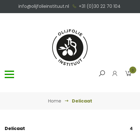
info@olijfolieinstituut.nl
+31 (0)30 22 70 104
0
Home
Delicaat
Delicaat
4